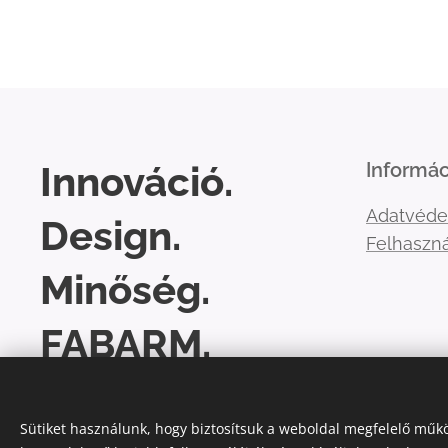
Innováció.
Informác
Adatvéde
Design.
Felhaszná
Minőség.
FABARM.
Sütiket használunk, hogy biztosítsuk a weboldal megfelelő műkö