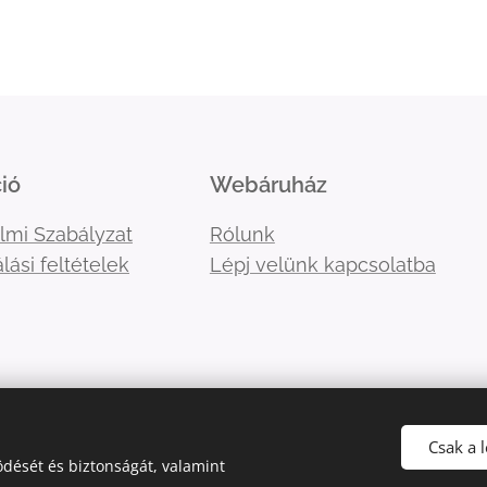
ió
Webáruház
lmi Szabályzat
Rólunk
lási feltételek
Lépj velünk kapcsolatba
Csak a 
dését és biztonságát, valamint