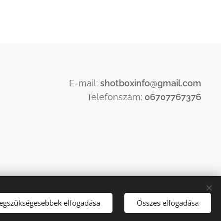
E-mail:
shotboxinfo
@gmail.com
Telefonszám:
06707767376
legszükségesebbek elfogadása
Összes elfogadása