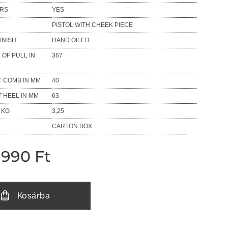
ORS
YES
PISTOL WITH CHEEK PIECE
INISH
HAND OILED
 OF PULL IN
367
T COMB IN MM
40
T HEEL IN MM
63
 KG
3,25
CARTON BOX
 990
Ft
Kosárba