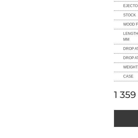
EJECT
STOCK
WOOD F
LENGTH
MM
DROP A
DROP A
WEIGHT
CASE
1 359