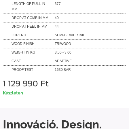
LENGTH OF PULL IN
377
MM
DROP AT COMB IN MM
40
DROP AT HEEL IN MM
44
FOREND
SEMI-BEAVERTAIL
WOOD FINISH
TRIWOOD
WEIGHT IN KG
3,50 - 3,60
CASE
ADAPTIVE
PROOF TEST
1630 BAR
1 129 990
Ft
Készleten
Innováció. Design.