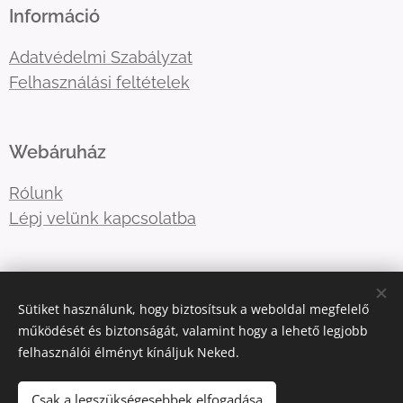
Információ
Adatvédelmi Szabályzat
Felhasználási feltételek
Webáruház
Rólunk
Lépj velünk kapcsolatba
E-mail:
shotboxinfo
@gmail.com
Sütiket használunk, hogy biztosítsuk a weboldal megfelelő
Telefonszám:
06707767376
működését és biztonságát, valamint hogy a lehető legjobb
felhasználói élményt kínáljuk Neked.
Sütik
Csak a legszükségesebbek elfogadása