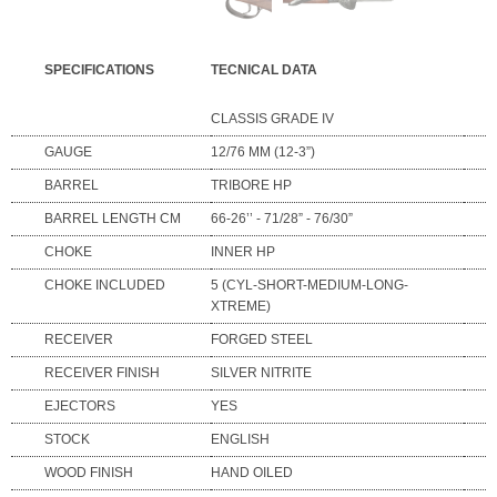
SPECIFICATIONS
TECNICAL DATA
CLASSIS GRADE IV
GAUGE
12/76 MM (12-3”)
BARREL
TRIBORE HP
BARREL LENGTH CM
66-26’’ - 71/28” - 76/30”
CHOKE
INNER HP
CHOKE INCLUDED
5 (CYL-SHORT-MEDIUM-LONG-
XTREME)
RECEIVER
FORGED STEEL
RECEIVER FINISH
SILVER NITRITE
EJECTORS
YES
STOCK
ENGLISH
WOOD FINISH
HAND OILED