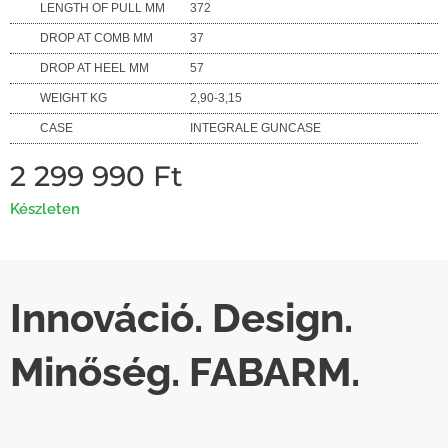
LENGTH OF PULL MM
372
DROP AT COMB MM
37
DROP AT HEEL MM
57
WEIGHT KG
2,90-3,15
CASE
INTEGRALE GUNCASE
2 299 990
Ft
Készleten
Innováció. Design.
Minőség. FABARM.