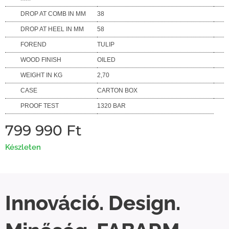
DROP AT COMB IN MM
38
DROP AT HEEL IN MM
58
FOREND
TULIP
WOOD FINISH
OILED
WEIGHT IN KG
2,70
CASE
CARTON BOX
PROOF TEST
1320 BAR
799 990
Ft
Készleten
Innováció. Design.