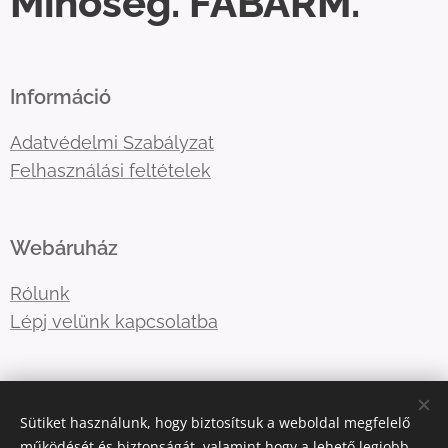
Minőség. FABARM.
Információ
Adatvédelmi Szabályzat
Felhasználási feltételek
Webáruház
Rólunk
Lépj velünk kapcsolatba
E-mail:
shotboxinfo
@gmail.com
Sütiket használunk, hogy biztosítsuk a weboldal megfelelő
Telefonszám:
06707767376
működését és biztonságát, valamint hogy a lehető legjobb