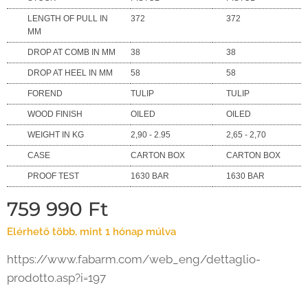
LENGTH OF PULL IN
372
372
MM
DROP AT COMB IN MM
38
38
DROP AT HEEL IN MM
58
58
FOREND
TULIP
TULIP
WOOD FINISH
OILED
OILED
WEIGHT IN KG
2,90 - 2.95
2,65 - 2,70
CASE
CARTON BOX
CARTON BOX
PROOF TEST
1630 BAR
1630 BAR
759 990
Ft
Elérhető több, mint 1 hónap múlva
https://www.fabarm.com/web_eng/dettaglio-
prodotto.asp?i=197