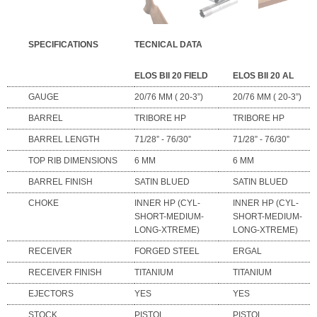
SPECIFICATIONS
TECNICAL DATA
ELOS BII 20 FIELD
ELOS BII 20 AL
GAUGE
20/76 MM ( 20-3”)
20/76 MM ( 20-3”)
BARREL
TRIBORE HP
TRIBORE HP
BARREL LENGTH
71/28” - 76/30”
71/28” - 76/30”
TOP RIB DIMENSIONS
6 MM
6 MM
BARREL FINISH
SATIN BLUED
SATIN BLUED
CHOKE
INNER HP (CYL-
INNER HP (CYL-
SHORT-MEDIUM-
SHORT-MEDIUM-
LONG-XTREME)
LONG-XTREME)
RECEIVER
FORGED STEEL
ERGAL
RECEIVER FINISH
TITANIUM
TITANIUM
EJECTORS
YES
YES
STOCK
PISTOL
PISTOL