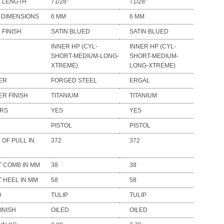
 LENGTH
71/28”
71/28”
B DIMENSIONS
6 MM
6 MM
 FINISH
SATIN BLUED
SATIN BLUED
INNER HP (CYL-
INNER HP (CYL-
SHORT-MEDIUM-LONG-
SHORT-MEDIUM-
XTREME)
LONG-XTREME)
ER
FORGED STEEL
ERGAL
ER FINISH
TITANIUM
TITANIUM
ORS
YES
YES
PISTOL
PISTOL
 OF PULL IN
372
372
T COMB IN MM
38
38
T HEEL IN MM
58
58
D
TULIP
TULIP
INISH
OILED
OILED