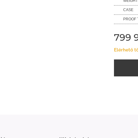
WEIGHT
CASE
PROOF 
799 
Elérhető t