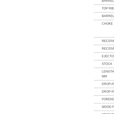
BARREL
TOP RI
BARREL
CHOKE
RECEIV
RECEIV
EJECT
STOCK
LENGTH
MM
DROP A
DROP A
FOREN
WOOD F