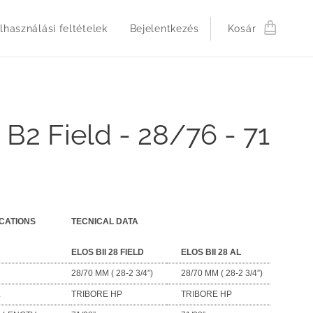
lhasználási feltételek
Bejelentkezés
Kosár
 B2 Field - 28/76 - 71
ICATIONS
TECNICAL DATA
ELOS BII 28 FIELD
ELOS BII 28 AL
28/70 MM ( 28-2 3/4”)
28/70 MM ( 28-2 3/4”)
L
TRIBORE HP
TRIBORE HP