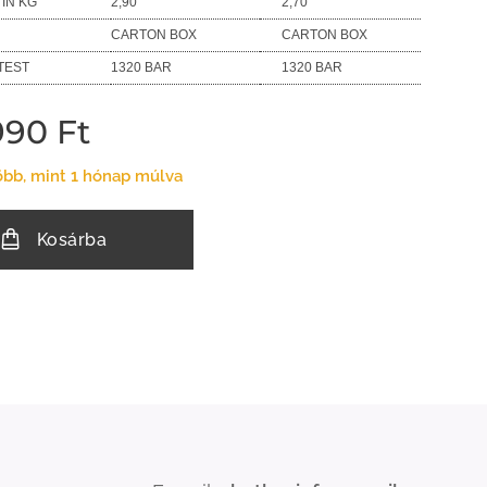
 IN KG
2,90
2,70
CARTON BOX
CARTON BOX
TEST
1320 BAR
1320 BAR
990
Ft
öbb, mint 1 hónap múlva
Kosárba