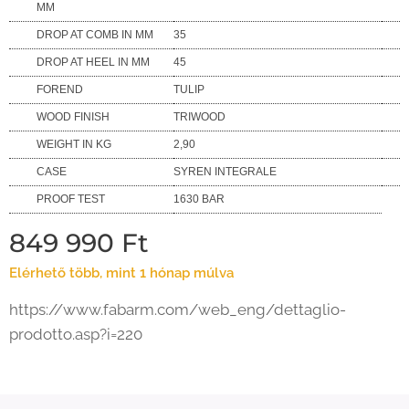
MM
DROP AT COMB IN MM
35
DROP AT HEEL IN MM
45
FOREND
TULIP
WOOD FINISH
TRIWOOD
WEIGHT IN KG
2,90
CASE
SYREN INTEGRALE
PROOF TEST
1630 BAR
849 990
Ft
Elérhető több, mint 1 hónap múlva
https://www.fabarm.com/web_eng/dettaglio-
prodotto.asp?i=220