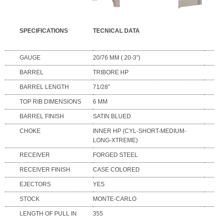
SPECIFICATIONS
TECNICAL DATA
GAUGE
20/76 MM ( 20-3”)
BARREL
TRIBORE HP
BARREL LENGTH
71/28”
TOP RIB DIMENSIONS
6 MM
BARREL FINISH
SATIN BLUED
CHOKE
INNER HP (CYL-SHORT-MEDIUM-
LONG-XTREME)
RECEIVER
FORGED STEEL
RECEIVER FINISH
CASE COLORED
EJECTORS
YES
STOCK
MONTE-CARLO
LENGTH OF PULL IN
355