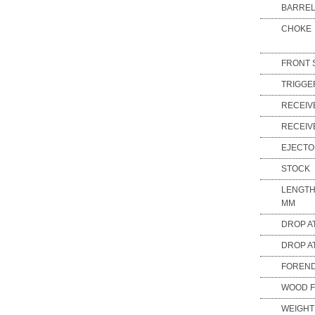
BARREL
CHOKE
FRONT 
TRIGGE
RECEIV
RECEIV
EJECT
STOCK
LENGTH
MM
DROP A
DROP A
FOREN
WOOD F
WEIGHT