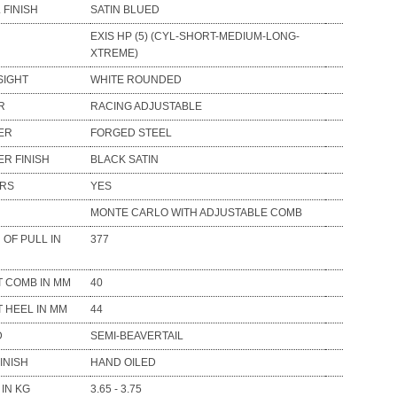
 FINISH
SATIN BLUED
EXIS HP (5) (CYL-SHORT-MEDIUM-LONG-
XTREME)
SIGHT
WHITE ROUNDED
R
RACING ADJUSTABLE
ER
FORGED STEEL
ER FINISH
BLACK SATIN
ORS
YES
MONTE CARLO WITH ADJUSTABLE COMB
 OF PULL IN
377
T COMB IN MM
40
T HEEL IN MM
44
D
SEMI-BEAVERTAIL
INISH
HAND OILED
 IN KG
3.65 - 3.75