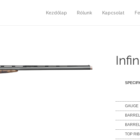
Kezdőlap
Rólunk
Kapcsolat
Fe
Infi
SPECIF
GAUGE
BARRE
BARREL
TOP RI