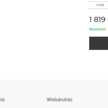
CASE
1 819
Készleten
ió
Webáruház