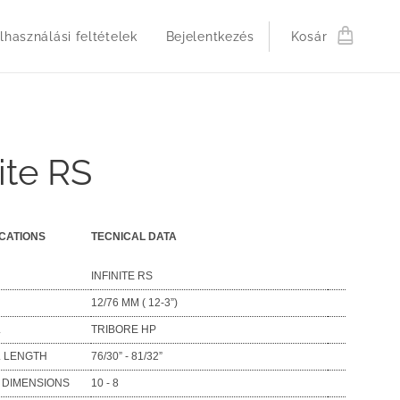
lhasználási feltételek
Bejelentkezés
Kosár
nite RS
ICATIONS
TECNICAL DATA
INFINITE RS
12/76 MM ( 12-3”)
L
TRIBORE HP
 LENGTH
76/30” - 81/32”
B DIMENSIONS
10 - 8