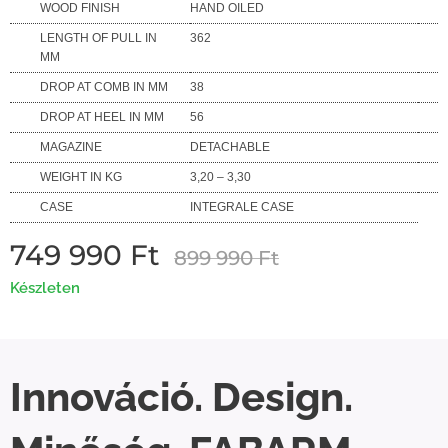
WOOD FINISH
HAND OILED
LENGTH OF PULL IN
362
MM
DROP AT COMB IN MM
38
DROP AT HEEL IN MM
56
MAGAZINE
DETACHABLE
WEIGHT IN KG
3,20 – 3,30
CASE
INTEGRALE CASE
749 990
Ft
899 990
Ft
Készleten
Innováció. Design.