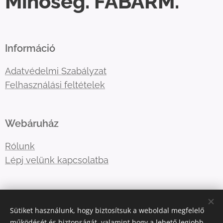
Minőség. FABARM.
Információ
Adatvédelmi Szabályzat
Felhasználási feltételek
Webáruház
Rólunk
Lépj velünk kapcsolatba
E-mail:
shotboxinfo
@gmail.com
Sütiket használunk, hogy biztosítsuk a weboldal megfelelő
Telefonszám:
06707767376
működését és biztonságát, valamint hogy a lehető legjobb