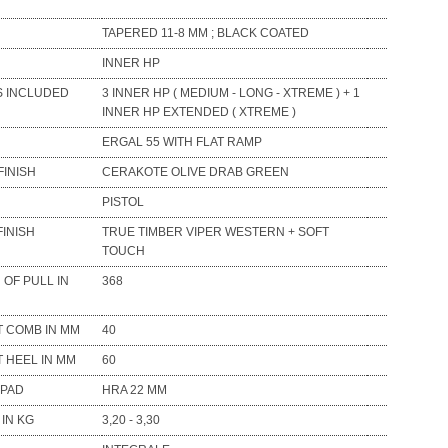
TAPERED 11-8 MM ; BLACK COATED
INNER HP
 INCLUDED
3 INNER HP ( MEDIUM - LONG - XTREME ) + 1
INNER HP EXTENDED ( XTREME )
ERGAL 55 WITH FLAT RAMP
FINISH
CERAKOTE OLIVE DRAB GREEN
PISTOL
FINISH
TRUE TIMBER VIPER WESTERN + SOFT
TOUCH
 OF PULL IN
368
T COMB IN MM
40
T HEEL IN MM
60
 PAD
HRA 22 MM
 IN KG
3,20 - 3,30