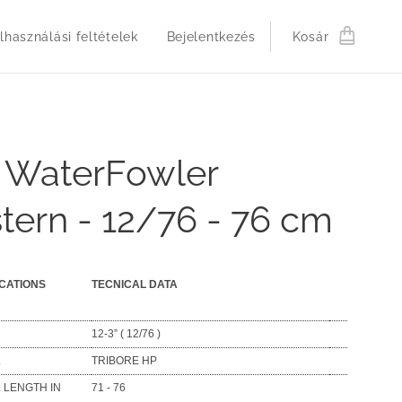
lhasználási feltételek
Bejelentkezés
Kosár
 WaterFowler
tern - 12/76 - 76 cm
ICATIONS
TECNICAL DATA
12-3” ( 12/76 )
L
TRIBORE HP
 LENGTH IN
71 - 76