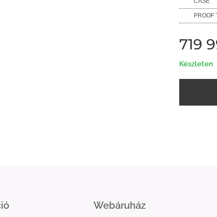
CASE
PROOF 
719 
Készleten
ió
Webáruház