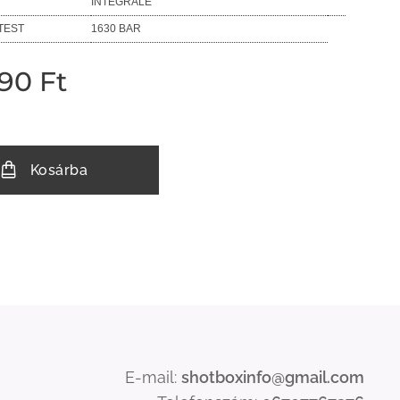
INTEGRALE
TEST
1630 BAR
990
Ft
Kosárba
E-mail:
shotboxinfo
@gmail.com