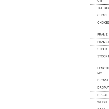
CM
TOP RIB
CHOKE
CHOKES
FRAME
FRAME 
STOCK
STOCK 
LENGTH
MM
DROP A
DROP A
RECOIL
WEIGHT